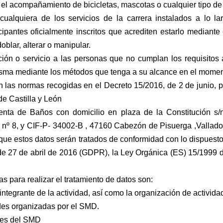
o el acompañamiento de bicicletas, mascotas o cualquier
tipo de
cualquiera de los servicios de la carrera instalados a
lo la
icipantes
oficialmente inscritos que acrediten estarlo mediante e
oblar, alterar o manipular.
nción o servicio a las personas que no cumplan los
requisitos
misma
mediante los métodos que tenga a su alcance en el moment
on las normas recogidas en el Decreto 15/2016, de
2 de junio, 
de Castilla y León
enta de Baños con domicilio en plaza de la Constitución s/
 nº 8, y CIF-P-
34002-B , 47160 Cabezón de Pisuerga ,Valladol
 que estos datos serán tratados de conformidad con lo dispuest
e 27 de abril de
2016 (GDPR), la Ley Orgánica (ES) 15/1999 d
as para realizar el tratamiento de datos son:
 integrante de la actividad, así como la organización de activid
ades organizadas por el SMD.
les del SMD